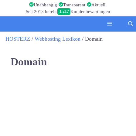
Zum
Unabhängig
Transparent
Aktuell
Inhalt
Seit 2013 bereits
1.217
Kundenbewertungen
springen
Menü
HOSTERZ
/
Webhosting Lexikon
/
Domain
Domain