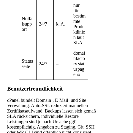
nur
für
bestim
Notfal
mte
lsupp
24/7
k. A.
Produ
ort
ktlinie
n laut
SLA
domai
nfacto
Status
24/7
–
ry.stat
seite
uspag
e.io
Benutzerfreundlichkeit
cPanel bündelt Domain-, E-Mail- und Site-
Verwaltung. Auto-SSL reduziert manuellen
Zertifikatsaufwand. Backups lassen sich gemäß
SLA rücksichern, individuelle Restore-
Leistungen sind je nach Ursache ggf.
kostenpflichtig. Angaben zu Staging, Git, SSH
oder WP-CLI sind öffentlich nicht konsistent