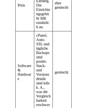
Einstieg.
eher
Preis
Die
gemischt
Einrichtu
ngsgebü
hr fällt
zusätzlic
h an.
cPanel,
Auto-
SSL und
tägliche
Backups
sind
positiv.
Software
Stack-
&
und
gemischt
Hardwar
Versions
e
details
sind teils
k. A.,
was die
Vergleich
barkeit
erschwer