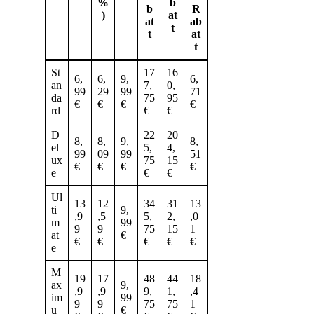
%
b
b
R
)
at
at
ab
t
t
at
t
St
17
16
6,
6,
9,
6,
an
7,
0,
99
29
99
71
da
75
95
€
€
€
€
rd
€
€
D
22
20
8,
8,
9,
8,
el
5,
4,
99
09
99
51
ux
75
15
€
€
€
€
e
€
€
Ul
13
12
34
31
13
ti
9,
,9
,5
5,
2,
,0
m
99
9
9
75
15
1
at
€
€
€
€
€
€
e
M
19
17
48
44
18
ax
9,
,9
,9
9,
1,
,4
im
99
9
9
75
75
1
u
€