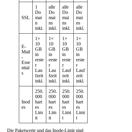
1
alle
alle
alle
Do
Do
Do
Do
SSL
mai
mai
mai
mai
n
ns
ns
ns
inkl.
inkl.
inkl.
inkl.
1×
1×
1×
1×
10
10
10
10
E-
GB
GB
GB
GB
Mail
in
in
in
in
-
erste
erste
erste
erste
Esse
r
r
r
r
ntial
Lau
Lau
Lauf
Lauf
s
fzeit
fzeit
zeit
zeit
inkl.
inkl.
inkl.
inkl.
250.
250.
250.
250.
000
000
000
000
Inod
hart
hart
hart
hart
es
es
es
es
es
Lim
Lim
Limi
Limi
it
it
t
t
Die Paketwerte und das Inode-Limit sind