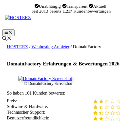
Zum
Unabhängig
Transparent
Aktuell
Inhalt
Seit 2013 bereits
Kundenbewertungen
1.217
springen
Menü
HOSTERZ
/
Webhosting Anbieter
/
DomainFactory
DomainFactory Erfahrungen & Bewertungen 2026
© DomainFactory Screenshot
So haben 101 Kunden bewertet:
Preis:
Software & Hardware:
Technischer Support:
Benutzerfreundlichkeit: