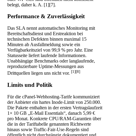
belegt, daher k. A. [1][7].
Performance & Zuverlässigkeit
Das SLA nennt automatisches Monitoring mit
Bereitschaftsdienst und Erstreaktion bei
technischen Defekten binnen maximal 15
Minuten ab Ausfallmeldung sowie ein
Verfügbarkeitsziel von 99,9 % pro Jahr. Eine
Statusseite liefert laufende Informationen.
Unabhängige Benchmarks oder langlaufende,
reproduzierbare Uptime-Messungen aus
[1][8]
Drittquellen liegen uns nicht vor.
Limits und Politik
Für die cPanel-Webhosting-Tarife kommuniziert
der Anbieter ein hartes Inode-Limit von 250.000.
Die Pakete enthalten in der ersten Vertragslaufzeit
1× 10 GB „E-Mail Essentials“, danach 5,99 €
pro Monat. Konkrete CPU/RAM-Garantien über
die in der Tariftabelle genannten Richtwerte
hinaus sowie Traffic-Fair-Use-Regeln sind
öffentlich nicht durchgängig dokumentiert und