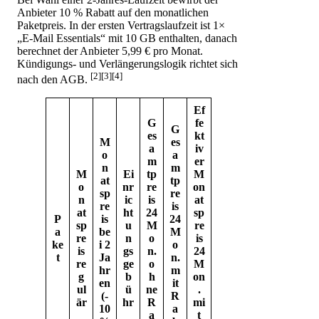
Anbieter 10 % Rabatt auf den monatlichen
Paketpreis. In der ersten Vertragslaufzeit ist 1×
„E-Mail Essentials“ mit 10 GB enthalten, danach
berechnet der Anbieter 5,99 € pro Monat.
Kündigungs- und Verlängerungslogik richtet sich
[2][3][4]
nach den AGB.
Ef
G
fe
G
es
kt
M
es
a
iv
o
a
m
er
n
m
M
Ei
tp
M
at
tp
o
nr
re
on
sp
re
n
ic
is
at
re
is
at
ht
24
sp
P
is
24
sp
u
M
re
a
be
M
re
n
o
is
ke
i 2
o
is
gs
n.
24
t
Ja
n.
re
ge
o
M
hr
m
g
b
h
on
en
it
ul
ü
ne
.
(-
R
är
hr
R
mi
10
a
a
t