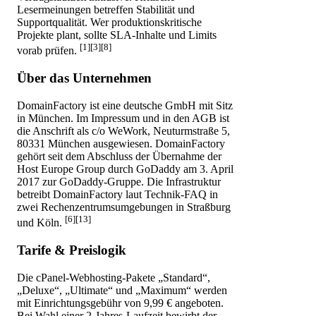
Lesermeinungen betreffen Stabilität und
Supportqualität. Wer produktionskritische
Projekte plant, sollte SLA-Inhalte und Limits
[1][3][8]
vorab prüfen.
Über das Unternehmen
DomainFactory ist eine deutsche GmbH mit Sitz
in München. Im Impressum und in den AGB ist
die Anschrift als c/o WeWork, Neuturmstraße 5,
80331 München ausgewiesen. DomainFactory
gehört seit dem Abschluss der Übernahme der
Host Europe Group durch GoDaddy am 3. April
2017 zur GoDaddy-Gruppe. Die Infrastruktur
betreibt DomainFactory laut Technik-FAQ in
zwei Rechenzentrumsumgebungen in Straßburg
[6][13]
und Köln.
Tarife & Preislogik
Die cPanel-Webhosting-Pakete „Standard“,
„Deluxe“, „Ultimate“ und „Maximum“ werden
mit Einrichtungsgebühr von 9,99 € angeboten.
Bei Wahl einer 2-Jahres-Laufzeit bewirbt der