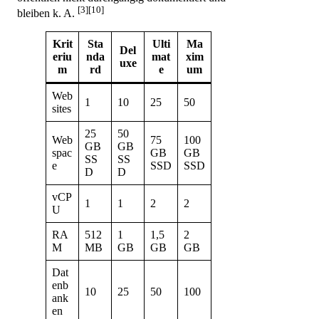
[3][10]
bleiben k. A.
Krit
Sta
Ulti
Ma
Del
eriu
nda
mat
xim
uxe
m
rd
e
um
Web
1
10
25
50
sites
25
50
Web
75
100
GB
GB
spac
GB
GB
SS
SS
e
SSD
SSD
D
D
vCP
1
1
2
2
U
RA
512
1
1,5
2
M
MB
GB
GB
GB
Dat
enb
10
25
50
100
ank
en