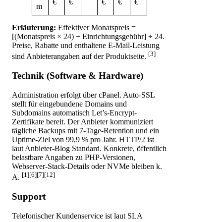
€
€
€
€
€
m
Erläuterung:
Effektiver Monatspreis =
[(Monatspreis × 24) + Einrichtungsgebühr] ÷ 24.
Preise, Rabatte und enthaltene E-Mail-Leistung
[3]
sind Anbieterangaben auf der Produktseite.
Technik (Software & Hardware)
Administration erfolgt über cPanel. Auto-SSL
stellt für eingebundene Domains und
Subdomains automatisch Let’s-Encrypt-
Zertifikate bereit. Der Anbieter kommuniziert
tägliche Backups mit 7-Tage-Retention und ein
Uptime-Ziel von 99,9 % pro Jahr. HTTP/2 ist
laut Anbieter-Blog Standard. Konkrete, öffentlich
belastbare Angaben zu PHP-Versionen,
Webserver-Stack-Details oder NVMe bleiben k.
[1][6][7][12]
A.
Support
Telefonischer Kundenservice ist laut SLA