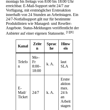
montags bis freitags von 8:00 bis 18:00 Uhr
erreichbar. E-Mail-Support steht 24/7 zur
Verfügung, mit erstmöglicher Erstreaktion
innerhalb von 24 Stunden an Arbeitstagen. Ein
24/7-Notfallsupport gilt nur für bestimmte
Produktlinien wie Managed- und Reseller-
Angebote. Status-Meldungen veröffentlicht der
[1][8]
Anbieter auf einer eigenen Statusseite.
Zeite
Sprac
Hinw
Kanal
n
he
eis
Mo–
Telefo
Fr
laut
k. A.
n
8:00–
SLA
18:00
Erstre
aktion
E-
max.
Mail/
24/7
k. A.
24 h
Ticket
an
Arbeit
stagen