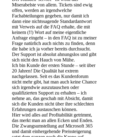
Miserabelste von allem. Tickets sind ewig
offen, werden an irgendwelche
Fachabteilungen gegeben, nur damit ich
dann eine nichtssagende Standardantwort
mit Verweis auf die FAQ erhalte, die mit
keinem (!!) Wort auf meine eigentliche
Anfrage eingeht – in den FAQ ist zu meiner
Frage natürlich auch nichts zu finden, denn
die habe ich ja vorher bereits durchsucht.
Der Support ist absolut ahnungslos und gibt
sich nicht den Hauch von Mühe.
Ich bin Kunde der ersten Stunde – seit über
20 Jahren! Die Qualität hat extrem
nachgelassen. Seit es das Kundenforum
nicht mehr gibt, hat man auch keine Chance
sich irgendwie auszutauschen oder
qualifizierten Support zu erhalten – ich
nehme an, das geschah mit Absicht, damit
sich die Kunden nicht über ihre schlechten
Erfahrungen austauschen können.
Hier wird alles auf Profitabilität getrimmt,
das merkt man an allen Ecken und Enden.
Die Zwangsumstellung auf Microsoft 365
und damit einhergehende Preissteigerung
setzt dem ganzen noch die Krone auf.